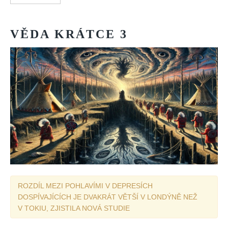
VĚDA
KRÁTCE
3
ROZDÍL MEZI POHLAVÍMI V DEPRESÍCH
DOSPÍVAJÍCÍCH JE DVAKRÁT VĚTŠÍ V LONDÝNĚ NEŽ
V TOKIU, ZJISTILA NOVÁ STUDIE