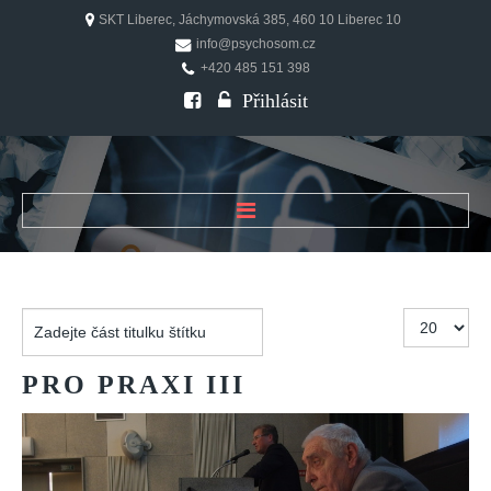
SKT Liberec, Jáchymovská 385, 460 10 Liberec 10
info@psychosom.cz
+420 485 151 398
Přihlásit
ÚVOD
O ČASOPISU
Zadejte
Počet
Historie
část
zobrazení
Redakční rada
titulku
PRO
PRAXI
III
štítku
FAQ
Doporučení
PSYCHOSOM