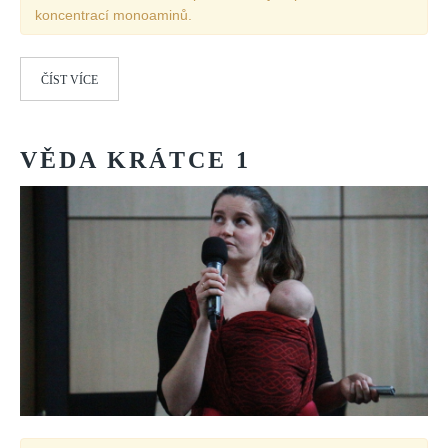
koncentrací monoaminů.
ČÍST VÍCE
VĚDA
KRÁTCE
1