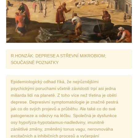
R.HONZÁK: DEPRESE A STŘEVNÍ MIKROBIOM;
SOUČASNÉ POZNATKY
Epidemiologický odhad říká, že nejrůznějšími
psychickými poruchami včetně závislostí trpí asi jedna
miliarda lidí na planetě. Z toho více než třetina je obětí
deprese. Depresivní symptomatologie je značně pestrá
jak co do svých projevů a průběhu. Ale také co do své
patogeneze a odezvy na léčbu. Společná je dysfunkce
osy hypofýza-hypotalamus-nadledviny, imunitně
zánětlivé změny, změněný tonus vagu, nerovnováha
excitačních a inhibičních procesů a vyčerpání