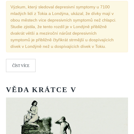
Výzkum, který sledoval depresivní symptomy u 7100
mladých lidí z Tokia a Londýna, ukázal, že dívky mají v
obou městech více depresivních symptomů než chlapci.
Studie zjistila, že tento rozdíl je v Londýně přibližně
dvakrát větší a meziroční nárůst depresivních
symptomů je přibližně čtyřikrát strmější u dospívajících
dívek v Londýně než u dospívajících dívek v Tokiu.
ČÍST VÍCE
VĚDA
KRÁTCE
V