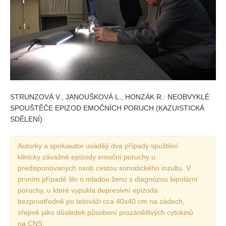
Vydání 1/ 2026
Vydání 3/ 2025
Vydání 2/ 2025
Vydání 1/ 2025
Vydání 3-4/ 2024
Vydání 1-2/ 2024
STRUNZOVÁ V., JANOUŠKOVÁ L., HONZÁK R.: NEOBVYKLÉ
Vydání 3-4/ 2023
SPOUŠTĚČE EPIZOD EMOČNÍCH PORUCH (KAZUISTICKÁ
Vydání 1-2/ 2023
SDĚLENÍ)
Vydání 1-2/ 2022
Autorky a spoluautor uvádějí dva případy spuštění
Vydání 3-4/ 2022
klinicky závažné epizody emoční poruchy u
Vydání 3-4/ 2021
predisponovaných osob cestou somatického inzultu. V
prvním případě šlo o mladou ženu s diagnózou bipolární
Vydání 2/ 2021
poruchy, u které vypukla depresivní epizoda
Vydání 1/ 2021
bezprostředně po tetováži cca 40x40 cm na zádech,
zřejmě jako důsledek působení prozánětlivých cytokinů
Vydání 3-4/ 2020
na CNS.