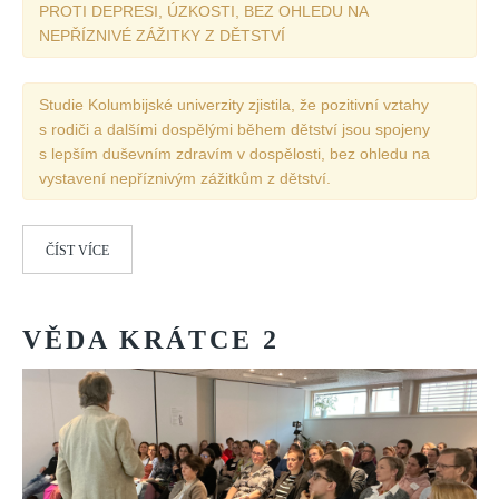
PROTI DEPRESI, ÚZKOSTI, BEZ OHLEDU NA
NEPŘÍZNIVÉ ZÁŽITKY Z DĚTSTVÍ
Studie Kolumbijské univerzity zjistila, že pozitivní vztahy
s rodiči a dalšími dospělými během dětství jsou spojeny
s lepším duševním zdravím v dospělosti, bez ohledu na
vystavení nepříznivým zážitkům z dětství.
ČÍST VÍCE
VĚDA
KRÁTCE
2