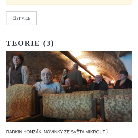
Vydání 1-2/ 2020
Vydání 3-4/ 2019
ČÍST VÍCE
Vydání 1-2/ 2019
Vydání 4/2018
TEORIE
(3)
Vydání 2-3/2018
Vydání 1-2018
Vydání 4-2017
Vydání 3-2017
Vydání 2-2017
Vydání 1-2017
Vydání 4-2016
Archiv
EDITOŘI
RADKIN HONZÁK: NOVINKY ZE SVĚTA MIKROUTŮ
BLOG