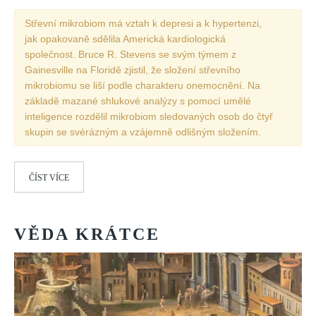
Střevní mikrobiom má vztah k depresi a k hypertenzi,
REDAKCE
jak opakovaně sdělila Americká kardiologická
Pokyny pro autory
společnost. Bruce R. Stevens se svým týmem z
Gainesville na Floridě zjistil, že složení střevního
ARCHIV
mikrobiomu se liší podle charakteru onemocnění. Na
základě mazané shlukové analýzy s pomocí umělé
inteligence rozdělil mikrobiom sledovaných osob do čtyř
skupin se svérázným a vzájemně odlišným složením.
ČÍST VÍCE
VĚDA
KRÁTCE