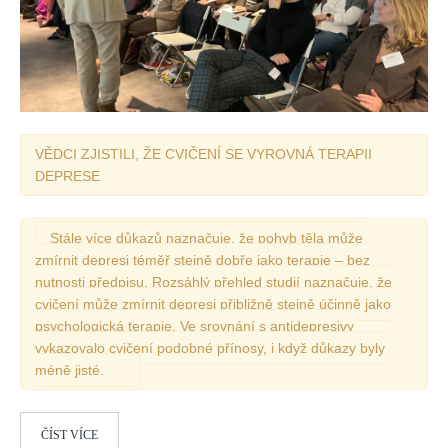
VĚDCI ZJISTILI, ŽE CVIČENÍ SE VYROVNÁ TERAPII
DEPRESE
Stále více důkazů naznačuje, že pohyb těla může
zmírnit depresi téměř stejně dobře jako terapie – bez
nutnosti předpisu. Rozsáhlý přehled studií naznačuje, že
cvičení může zmírnit depresi přibližně stejně účinně jako
psychologická terapie. Ve srovnání s antidepresivy
vykazovalo cvičení podobné přínosy, i když důkazy byly
méně jisté.
ČÍST VÍCE