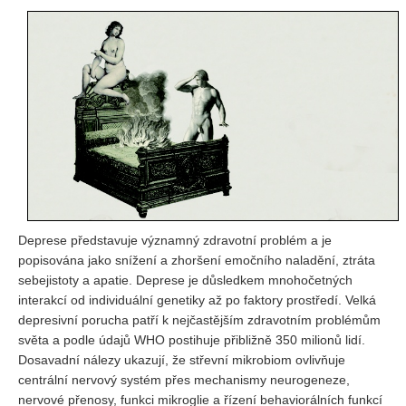
Vydání 1-2/ 2020
Vydání 3-4/ 2019
Vydání 1-2/ 2019
Vydání 4/2018
Vydání 2-3/2018
Vydání 1-2018
Vydání 4-2017
Vydání 3-2017
Deprese představuje významný zdravotní problém a je
Vydání 2-2017
popisována jako snížení a zhoršení emočního naladění, ztráta
Vydání 1-2017
sebejistoty a apatie. Deprese je důsledkem mnohočetných
interakcí od individuální genetiky až po faktory prostředí. Velká
Vydání 4-2016
depresivní porucha patří k nejčastějším zdravotním problémům
Archiv
světa a podle údajů WHO postihuje přibližně 350 milionů lidí.
Dosavadní nálezy ukazují, že střevní mikrobiom ovlivňuje
EDITOŘI
centrální nervový systém přes mechanismy neurogeneze,
nervové přenosy, funkci mikroglie a řízení behaviorálních funkcí
BLOG