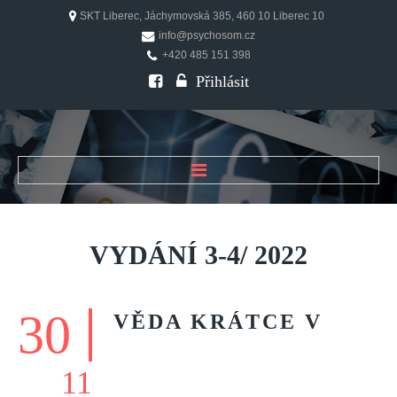
SKT Liberec, Jáchymovská 385, 460 10 Liberec 10
info@psychosom.cz
+420 485 151 398
Přihlásit
ÚVOD
O ČASOPISU
VYDÁNÍ
3-4/
2022
Historie
Redakční rada
30
VĚDA
KRÁTCE
V
FAQ
Doporučení
11
PSYCHOSOM