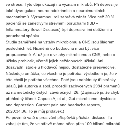
ve stresu. Tyto děje ukazují na význam mikrobů. Při depresi je
také dysregulace neuroendokrinních a neuroimunitních
REDAKCE
mechanismů. Významnou roli sehrává zánět. Více než 20 %
Pokyny pro autory
pacientů se zánětlivými střevními poruchami (IBD –
Inflammatory Bowel Diseases) trpí depresivními obtížemi a
ARCHIV
poruchami spánku.
Studie zaměřené na vztahy mikrobiomu a CNS jsou šlágrem
posledních let. Nicméně do budoucna musí být více
propracované. Ať už jde o vztahy mikrobiomu a CNS, nebo o
účinky probiotik, včetně jejich nežádoucích účinků. Ani
dosavadní studie u hlodavců nejsou dostatečně přesvědčivé.
Následuje omáčka, co všechno je potřeba; výsledkem je, že v
této chvíli je potřeba všechno. Poté jsou nabídnuty tři stránky
údajů, jak autorka a spol. procedili zachycených 2984 pramenů
až na metodicky čistých závěrečných 26. (Zajímavé je, že chybí
přehledný článek Capuco A, et al., Gut microbiome, dysbiosis
and depression. Current pain and headache reports,
2020;34:36. To je můj přídavek.)
Po povinné vatě o prosívání příspěvků přichází diskuse. Ta
zahajuje tím, že ve střevě máme něco přes 100 bilionů mikrobů.