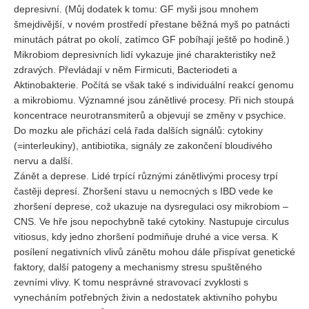
depresivní. (Můj dodatek k tomu: GF myši jsou mnohem
šmejdivější, v novém prostředí přestane běžná myš po patnácti
minutách pátrat po okolí, zatímco GF pobíhají ještě po hodině.)
Mikrobiom depresivních lidí vykazuje jiné charakteristiky než
zdravých. Převládají v něm Firmicuti, Bacteriodeti a
Aktinobakterie. Počítá se však také s individuální reakcí genomu
a mikrobiomu. Významné jsou zánětlivé procesy. Při nich stoupá
koncentrace neurotransmiterů a objevují se změny v psychice.
Do mozku ale přichází celá řada dalších signálů: cytokiny
(=interleukiny), antibiotika, signály ze zakončení bloudivého
nervu a další.
Zánět a deprese. Lidé trpící různými zánětlivými procesy trpí
častěji depresí. Zhoršení stavu u nemocných s IBD vede ke
zhoršení deprese, což ukazuje na dysregulaci osy mikrobiom –
CNS. Ve hře jsou nepochybně také cytokiny. Nastupuje circulus
vitiosus, kdy jedno zhoršení podmiňuje druhé a vice versa. K
posílení negativních vlivů zánětu mohou dále přispívat genetické
faktory, další patogeny a mechanismy stresu spuštěného
zevními vlivy. K tomu nesprávné stravovací zvyklosti s
vynecháním potřebných živin a nedostatek aktivního pohybu