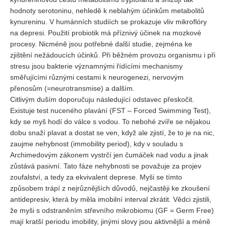
hodnoty serotoninu, nehledě k neblahým účinkům metabolitů
kynureninu. V humánních studiích se prokazuje vliv mikroflóry
na depresi. Použití probiotik má příznivý účinek na mozkové
procesy. Nicméně jsou potřebné další studie, zejména ke
zjištění nežádoucích účinků. Při běžném provozu organismu i při
stresu jsou bakterie významnými řídícími mechanismy
směřujícími různými cestami k neurogenezi, nervovým
přenosům (=neurotransmise) a dalším.
Citlivým duším doporučuju následující odstavec přeskočit.
Existuje test nuceného plavání (FST – Forced Swimming Test),
kdy se myš hodí do válce s vodou. To nebohé zvíře se nějakou
dobu snaží plavat a dostat se ven, když ale zjistí, že to je na nic,
zaujme nehybnost (immobility period), kdy v souladu s
Archimedovým zákonem vystrčí jen čumáček nad vodu a jinak
zůstává pasivní. Tato fáze nehybnosti se považuje za projev
zoufalství, a tedy za ekvivalent deprese. Myši se tímto
způsobem trápí z nejrůznějších důvodů, nejčastěji ke zkoušení
antidepresiv, která by měla imobilní interval zkrátit. Vědci zjistili,
že myši s odstraněním střevního mikrobiomu (GF = Germ Free)
mají kratší periodu imobility, jinými slovy jsou aktivnější a méně