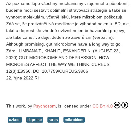
Až poznáme lépe všechny mechanismy vzájemného působení,
budeme moci sestavit optimální stravovací strategie a také se
vyhnout molekulám, včetně léků, které mikrobiom poškozují.
Zdá se, že protizánětlivá medikace je výhodná nejen u IBD, ale
také u depresí. Je vhodné ovlivnit nejen behaviorální projevy,
ale také zánětlivé děje. Jeden ze závěrů zní (verbatim):
Although promising, gut microbiome have a long way to go.
Zdroj: LIMBANA T., KHAN F., ESKANDER N. (AUGUST 23,
2020) GUT MICROBIOME AND DEPRESSION: HOW
MICROBES AFFECT THE WAY WE THINK. CUREUS
12(8):E9966. DOI 10.7759/CUREUS.9966
22. října 2022 RH
This work, by
Psychosom
, is licensed under
CC BY 4.0
úzkost
deprese
stres
mikrobiom