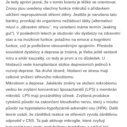
Je tedy apriori jasné, že v tomto kvantu je těžké se orientovat.
Znovu jsou uvedeny všechny funkce mikrobů s přídavkem
udržení nepropustnosti střevní stěny. Jestliže je narušena tato
bariéry, pronikají do organismu nežádoucí látky (alternativci
mluví o „děravém střevu“, my vznešení máme termín „leaking
gut“). V posledních letech je studován vliv dysbiózy na zdravotní
stav a na mozkové funkce, potažmo na emoce a kognitivní
funkce, což je podloženo obousměrným spojením. Přestože
souvislost dysbiózy a deprese je známá, je třeba ještě sestavit
míru a směr kauzality, co tedy je první a co důsledek. U
hlodavců vede transplantace stolice depresivních jedinců k
rozvoji deprese. Na druhé straně, hlodavci ve stresu mají
celkové snížení střevního mikrobiomu.
Mikrobiom a deprese. Jakékoliv změny ve složení mikrobiomu
vedou ke zvýšení koncentrací liposacharidů (LPS) z membrán
mikrobů. LPS mají prozánětlivý účinek. Zvýšená produkce
cytokinů působí na zakončení bloudivého nervu, který v mozku
působí na hypotalamo-hypofyzárně-adrenální osu (HPA). Další
teorie uvádí, že zánětlivá reakce ve střevech vyvolá zánětlivou
odpověď v CNS. Ta pak aktivuje mikroglie, které zvyšují
kynureninovou cestu metabolismu tryptofanu a snižují tak