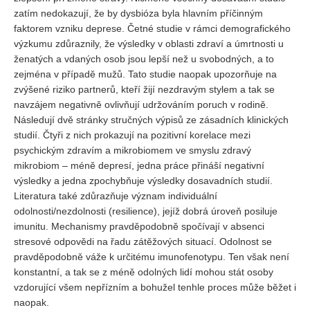
zatím nedokazují, že by dysbióza byla hlavním příčinným
faktorem vzniku deprese. Četné studie v rámci demografického
výzkumu zdůraznily, že výsledky v oblasti zdraví a úmrtnosti u
ženatých a vdaných osob jsou lepší než u svobodných, a to
zejména v případě mužů. Tato studie naopak upozorňuje na
zvýšené riziko partnerů, kteří žijí nezdravým stylem a tak se
navzájem negativně ovlivňují udržováním poruch v rodině.
Následují dvě stránky stručných výpisů ze zásadních klinických
studií. Čtyři z nich prokazují na pozitivní korelace mezi
psychickým zdravím a mikrobiomem ve smyslu zdravý
mikrobiom – méně depresí, jedna práce přináší negativní
výsledky a jedna zpochybňuje výsledky dosavadních studií.
Literatura také zdůrazňuje význam individuální
odolnosti/nezdolnosti (resilience), jejíž dobrá úroveň posiluje
imunitu. Mechanismy pravděpodobně spočívají v absenci
stresové odpovědi na řadu zátěžových situací. Odolnost se
pravděpodobně váže k určitému imunofenotypu. Ten však není
konstantní, a tak se z méně odolných lidí mohou stát osoby
vzdorující všem nepřízním a bohužel tenhle proces může běžet i
naopak.