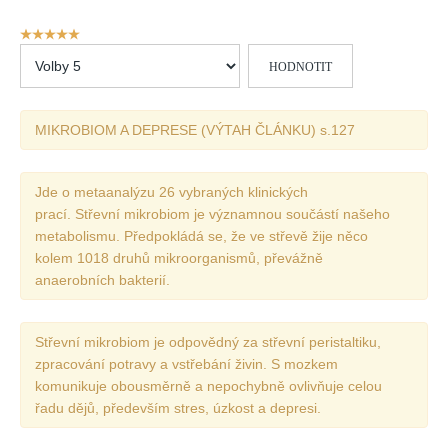
Vydání 1/ 2026
Hodnocení
Vydání 3/ 2025
uživatelů:
Hodnoťte
5
/
5
Vydání 2/ 2025
prosím
Vydání 1/ 2025
MIKROBIOM A DEPRESE (VÝTAH ČLÁNKU) s.127
Vydání 3-4/ 2024
Vydání 1-2/ 2024
Jde o metaanalýzu 26 vybraných klinických
Vydání 3-4/ 2023
prací. Střevní mikrobiom je významnou součástí našeho
Vydání 1-2/ 2023
metabolismu. Předpokládá se, že ve střevě žije něco
kolem 1018 druhů mikroorganismů, převážně
Vydání 1-2/ 2022
anaerobních bakterií.
Vydání 3-4/ 2022
Vydání 3-4/ 2021
Střevní mikrobiom je odpovědný za střevní peristaltiku,
Vydání 2/ 2021
zpracování potravy a vstřebání živin. S mozkem
komunikuje obousměrně a nepochybně ovlivňuje celou
Vydání 1/ 2021
řadu dějů, především stres, úzkost a depresi.
Vydání 3-4/ 2020