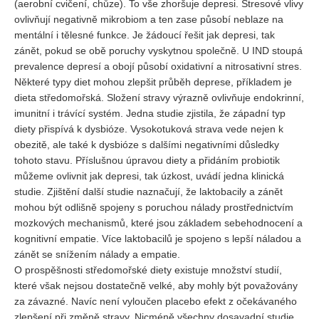
(aerobní cvičení, chůze). To vše zhoršuje depresi. Stresové vlivy
ovlivňují negativně mikrobiom a ten zase působí neblaze na
mentální i tělesné funkce. Je žádoucí řešit jak depresi, tak
zánět, pokud se obě poruchy vyskytnou společně. U IND stoupá
prevalence depresí a obojí působí oxidativní a nitrosativní stres.
Některé typy diet mohou zlepšit průběh deprese, příkladem je
dieta středomořská. Složení stravy výrazně ovlivňuje endokrinní,
imunitní i trávící systém. Jedna studie zjistila, že západní typ
diety přispívá k dysbióze. Vysokotuková strava vede nejen k
obezitě, ale také k dysbióze s dalšími negativními důsledky
tohoto stavu. Příslušnou úpravou diety a přidáním probiotik
můžeme ovlivnit jak depresi, tak úzkost, uvádí jedna klinická
studie. Zjištění další studie naznačují, že laktobacily a zánět
mohou být odlišně spojeny s poruchou nálady prostřednictvím
mozkových mechanismů, které jsou základem sebehodnocení a
kognitivní empatie. Více laktobacilů je spojeno s lepší náladou a
zánět se snížením nálady a empatie.
O prospěšnosti středomořské diety existuje množství studií,
které však nejsou dostatečně velké, aby mohly být považovány
za závazné. Navíc není vyloučen placebo efekt z očekávaného
zlepšení při změně stravy. Nicméně všechny dosavadní studie