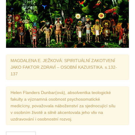
Vydání 1/ 2026
Vydání 3/ 2025
Vydání 2/ 2025
Vydání 1/ 2025
Vydání 3-4/ 2024
Vydání 1-2/ 2024
MAGDALENA E. JEŽKOVÁ: SPIRITUÁLNÍ ZAKOTVENÍ
Vydání 3-4/ 2023
JAKO FAKTOR ZDRAVÍ – OSOBNÍ KAZUISTIKA. s.132-
Vydání 1-2/ 2023
137
Vydání 1-2/ 2022
Vydání 3-4/ 2022
Helen Flanders Dunbar(ová), absolventka teologické
fakulty a významná osobnost psychosomatické
Vydání 3-4/ 2021
medicícny, považovala náboženství za sjednocující sílu
Vydání 2/ 2021
v osobním životě a silně akcentovala jeho vliv na
uzdravování i osobnostní rozvoj.
Vydání 1/ 2021
Vydání 3-4/ 2020