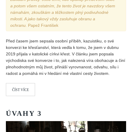
a potom všem ostatním, že tento život je navzdory všem
námahám, zkouškám a těžkostem plný podivuhodné
milosti. A jako takový vždy zasluhuje obranu a
ochranu.
Papež František
Před časem jsem sepsala osobní příběh, kazuistiku, o své
konverzi ke křesťanství, která vedla k tomu, že jsem v dubnu
2019 přijala v katolické církvi křest. V článku jsem popsala
východiska své konverze i to, jak nalezená víra obohacuje a činí
plnohodnotným můj život, přináší vyrovnanost, odvahu, sílu i
radost a pomáhá mi v hledání mé vlastní cesty životem.
ČÍST VÍCE
ÚVAHY
3