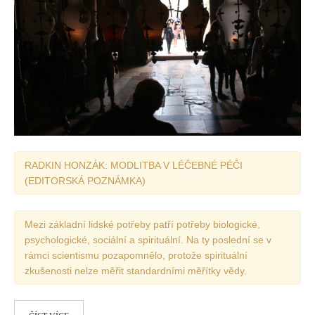
RADKIN HONZÁK: MODLITBA V LÉČEBNÉ PÉČI
(EDITORSKÁ POZNÁMKA)
Mezi základní lidské potřeby patří potřeby biologické,
psychologické, sociální a spirituální. Na ty poslední se v
rámci scientismu pozapomnělo, protože spirituální
zkušenosti nelze měřit standardními měřítky vědy.