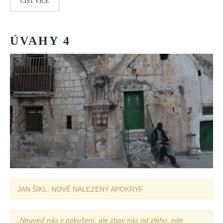
ČÍST VÍCE
ÚVAHY
4
JAN ŠIKL: NOVĚ NALEZENÝ APOKRYF
„Neuveď nás v pokušení, ale zbav nás od zlého, ode