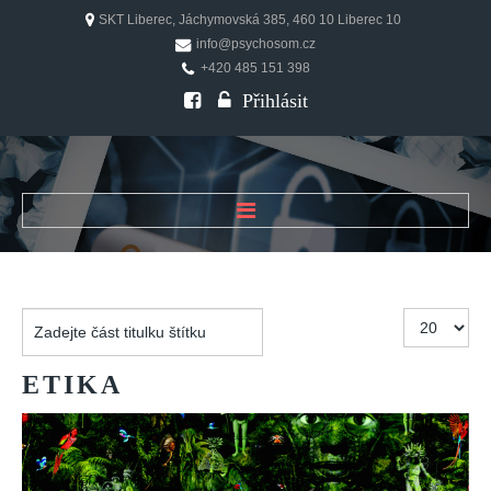
SKT Liberec, Jáchymovská 385, 460 10 Liberec 10
info@psychosom.cz
+420 485 151 398
Přihlásit
ÚVOD
O ČASOPISU
Zadejte
Počet
Historie
část
zobrazení
Redakční rada
titulku
ETIKA
štítku
FAQ
Doporučení
PSYCHOSOM