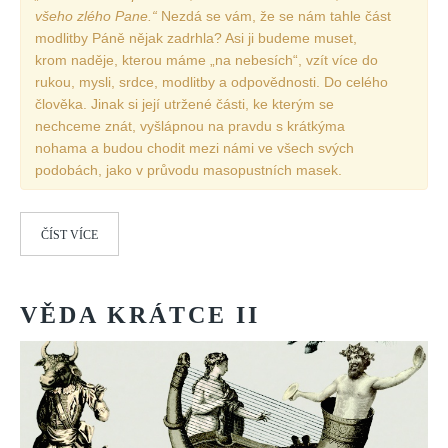
všeho zlého Pane.“
Nezdá se vám, že se nám tahle část
modlitby Páně nějak zadrhla? Asi ji budeme muset,
krom naděje, kterou máme „na nebesích“, vzít více do
rukou, mysli, srdce, modlitby a odpovědnosti. Do celého
člověka. Jinak si její utržené části, ke kterým se
nechceme znát, vyšlápnou na pravdu s krátkýma
nohama a budou chodit mezi námi ve všech svých
podobách, jako v průvodu masopustních masek.
ČÍST VÍCE
VĚDA
KRÁTCE
II