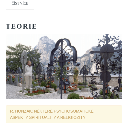
Vydání 1-2/ 2020
ČÍST VÍCE
Vydání 3-4/ 2019
Vydání 1-2/ 2019
TEORIE
Vydání 4/2018
Vydání 2-3/2018
Vydání 1-2018
Vydání 4-2017
Vydání 3-2017
Vydání 2-2017
Vydání 1-2017
Vydání 4-2016
Archiv
R. HONZÁK: NĚKTERÉ PSYCHOSOMATICKÉ
EDITOŘI
ASPEKTY SPIRITUALITY A RELIGIOZITY
BLOG