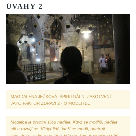
ÚVAHY
2
MAGDALÉNA JEŽKOVÁ: SPIRITUÁLNÍ ZAKOTVENÍ
JAKO FAKTOR ZDRAVÍ 2 - O MODLITBĚ
Modlitba je prvotní silou naděje. Když se modlíš, naděje
sílí a rozvíjí se. Vždyť lidé, kteří se modlí, opatrují
základní pravdy. Jsou těmi, kdo opakují především sobě