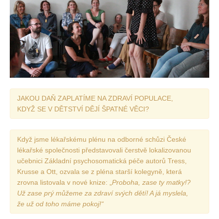
Vydání 1/ 2026
Vydání 3/ 2025
Vydání 2/ 2025
Vydání 1/ 2025
Vydání 3-4/ 2024
Vydání 1-2/ 2024
JAKOU DAŇ ZAPLATÍME NA ZDRAVÍ POPULACE,
Vydání 3-4/ 2023
KDYŽ SE V DĚTSTVÍ DĚJÍ ŠPATNÉ VĚCI?
Vydání 1-2/ 2023
Vydání 1-2/ 2022
Když jsme lékařskému plénu na odborné schůzi České
Vydání 3-4/ 2022
lékařské společnosti představovali čerstvě lokalizovanou
učebnici Základní psychosomatická péče autorů Tress,
Vydání 3-4/ 2021
Krusse a Ott, ozvala se z pléna starší kolegyně, která
Vydání 2/ 2021
zrovna listovala v nové knize: „
Proboha, zase ty matky!?
Už zase prý můžeme za zdraví svých dětí! A já myslela,
Vydání 1/ 2021
že už od toho máme pokoj!“
Vydání 3-4/ 2020