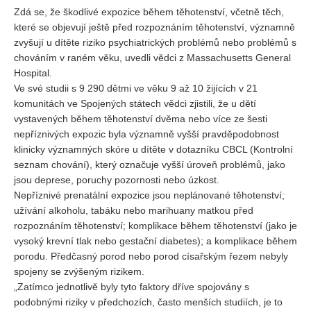
Vydání 1-2/ 2020
Zdá se, že škodlivé expozice během těhotenství, včetně těch,
které se objevují ještě před rozpoznáním těhotenství, významně
Vydání 3-4/ 2019
zvyšují u dítěte riziko psychiatrických problémů nebo problémů s
Vydání 1-2/ 2019
chováním v raném věku, uvedli vědci z Massachusetts General
Hospital.
Vydání 4/2018
Ve své studii s 9 290 dětmi ve věku 9 až 10 žijících v 21
Vydání 2-3/2018
komunitách ve Spojených státech vědci zjistili, že u dětí
vystavených během těhotenství dvěma nebo více ze šesti
Vydání 1-2018
nepříznivých expozic byla významně vyšší pravděpodobnost
Vydání 4-2017
klinicky významných skóre u dítěte v dotazníku CBCL (Kontrolní
Vydání 3-2017
seznam chování), který označuje vyšší úroveň problémů, jako
jsou deprese, poruchy pozornosti nebo úzkost.
Vydání 2-2017
Nepříznivé prenatální expozice jsou neplánované těhotenství;
Vydání 1-2017
užívání alkoholu, tabáku nebo marihuany matkou před
rozpoznáním těhotenství; komplikace během těhotenství (jako je
Vydání 4-2016
vysoký krevní tlak nebo gestační diabetes); a komplikace během
Archiv
porodu. Předčasný porod nebo porod císařským řezem nebyly
spojeny se zvýšeným rizikem.
EDITOŘI
„Zatímco jednotlivě byly tyto faktory dříve spojovány s
podobnými riziky v předchozích, často menších studiích, je to
BLOG