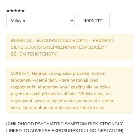
Vydání 1/ 2026
Vydání 3/ 2025
Hodnoťte
Vydání 2/ 2025
prosím
Vydání 1/ 2025
RIZIKO DĚTSKÝCH PSYCHIATRICKÝCH PŘÍZNAKŮ
Vydání 3-4/ 2024
SILNĚ SOUVISÍ S NEPŘÍZNIVÝMI EXPOZICEMI
Vydání 1-2/ 2024
BĚHEM TĚHOTENSTVÍ
Vydání 3-4/ 2023
Vydání 1-2/ 2023
SOUHRN: Nepříznivé expozice prostředí během
těhotenství-včetně těch, které nastávají před
Vydání 1-2/ 2022
rozpoznáním těhotenství-mají značný vliv na riziko
Vydání 3-4/ 2022
psychiatrických příznaků v dětství. Vědci pracují na
objevování, vývoji a implementaci intervencí v raném
Vydání 3-4/ 2021
věku, které mohou zmírnit některá z těchto rizik.
Vydání 2/ 2021
Vydání 1/ 2021
(CHILDHOOD PSYCHIATRIC SYMPTOM RISK STRONGLY
LINKED TO ADVERSE EXPOSURES DURING GESTATION)
Vydání 3-4/ 2020