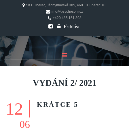
SKT Liberec, Jáchymovská 385, 460 10 Liberec 10
info@psychosom.cz
+420 485 151 398
Přihlásit
ÚVOD
O ČASOPISU
VYDÁNÍ
2/
2021
Historie
Redakční rada
12
KRÁTCE
5
FAQ
Doporučení
06
PSYCHOSOM