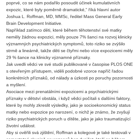
poprvé, co se nám podařilo posoudit účinek kumulativních
expozic, které byly poměrně dramatické,“ říká hlavní autor
REDAKCE
Joshua L. Roffman, MD, MMSc, ředitel Mass General Early
Pokyny pro autory
Brain Development Initiative.
Například zatímco děti, které během těhotenství své matky
ARCHIV
neměly žádnou expozici, měly pouze 7% šanci na rozvoj klinicky
významných psychiatrických symptomů, toto riziko se zvýšilo
strmě a lineárně, takže děti se čtyřmi nebo více expozicemi měly
29 % šance na klinicky významné příznaky.
Jak uvedli vědci ve své studii publikované v časopise PLOS ONE
s otevřeným přístupem, viděli podobné vzorce napříč řadou
konkrétních příznaků, od nálady a úzkosti po poruchy pozornosti
a myšlení.
Asociace mezi prenatálními expozicemi a psychiatrickými
příznaky v dětství obstála, i když vědci počítali s dalšími faktory,
které by mohly zkreslit výsledky, jako je socioekonomický status
matky nebo expozice po narození, o nichž je známo, že zvyšují
riziko psychiatrických poruch u dítěte, jako je jako traumatizující
životní událost.
Aby si ověřili svá zjištění, Roffman a kolegové je také testovali v