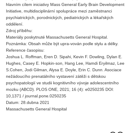
hlavním cílem iniciativy Mass General Early Brain Development
Initiative, multidisciplinární spolupráce mezi zaměstnanci
psychiatrických, porodnických, pediatrických a lékařských
oddělení.
Zdroj příběhu:
Materiály poskytnuté Massachusetts General Hospital.
Poznámka: Obsah může být upra-vován podle stylu a délky.
Reference časopisu:
Joshua L. Roffman, Eren D. Sipahi, Kevin F. Dowling, Dylan E.
Hughes, Casey E. Hopkin-son, Hang Lee, Hamdi Eryilmaz, Lee
S.Cohen, Jodi Gilman, Alysa E. Doyle, Erin C. Dunn. Asociace
nežádoucího prenatálního vystavení zátěži s dětskou
psychopatologií ve studii kognitivního vývoje adolescentního
mozku (ABCD). PLOS ONE, 2021; 16 (4): e0250235 DOI:
10,1371 / journal.pone.0250235
Datum: 28.dubna 2021
Massachusetts General Hospital