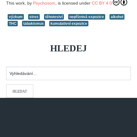
This work, by
Psychosom
, is licensed under
CC BY 4.0
výzkum
stres
těhoteství
nepříznivá expozice
alkohol
THC
tabakismus
kumulativní expozice
HLEDEJ
Vyhledávání...
HLEDAT