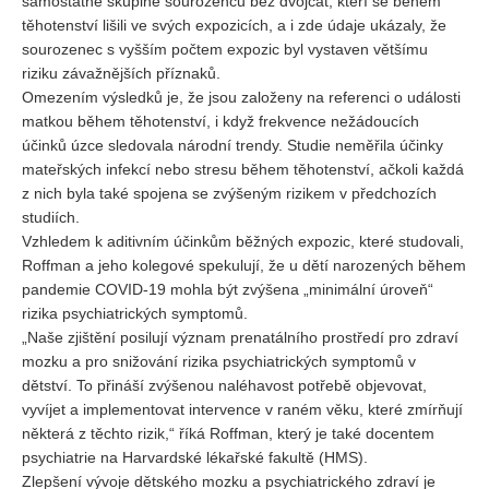
samostatné skupině sourozenců bez dvojčat, kteří se během
těhotenství lišili ve svých expozicích, a i zde údaje ukázaly, že
sourozenec s vyšším počtem expozic byl vystaven většímu
riziku závažnějších příznaků.
Omezením výsledků je, že jsou založeny na referenci o události
matkou během těhotenství, i když frekvence nežádoucích
účinků úzce sledovala národní trendy. Studie neměřila účinky
mateřských infekcí nebo stresu během těhotenství, ačkoli každá
z nich byla také spojena se zvýšeným rizikem v předchozích
studiích.
Vzhledem k aditivním účinkům běžných expozic, které studovali,
Roffman a jeho kolegové spekulují, že u dětí narozených během
pandemie COVID-19 mohla být zvýšena „minimální úroveň“
rizika psychiatrických symptomů.
„Naše zjištění posilují význam prenatálního prostředí pro zdraví
mozku a pro snižování rizika psychiatrických symptomů v
dětství. To přináší zvýšenou naléhavost potřebě objevovat,
vyvíjet a implementovat intervence v raném věku, které zmírňují
některá z těchto rizik,“ říká Roffman, který je také docentem
psychiatrie na Harvardské lékařské fakultě (HMS).
Zlepšení vývoje dětského mozku a psychiatrického zdraví je