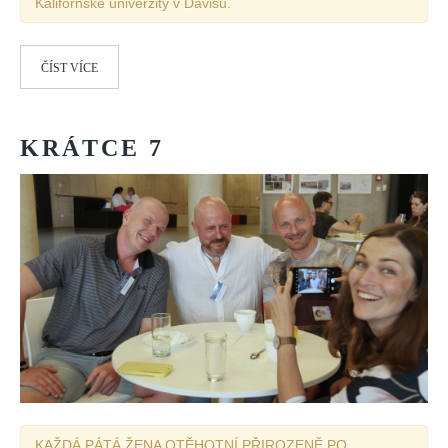
Kalifornské univerzity v Davisu.
ČÍST VÍCE
KRÁTCE
7
KAŽDÁ PÁTÁ ŽENA OTĚHOTNÍ PŘIROZENĚ PO