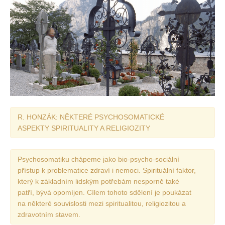
R. HONZÁK: NĚKTERÉ PSYCHOSOMATICKÉ
ASPEKTY SPIRITUALITY A RELIGIOZITY
Psychosomatiku chápeme jako bio-psycho-sociální
přístup k problematice zdraví i nemoci. Spirituální faktor,
který k základním lidským potřebám nesporně také
patří, bývá opomíjen. Cílem tohoto sdělení je poukázat
na některé souvislosti mezi spiritualitou, religiozitou a
zdravotním stavem.