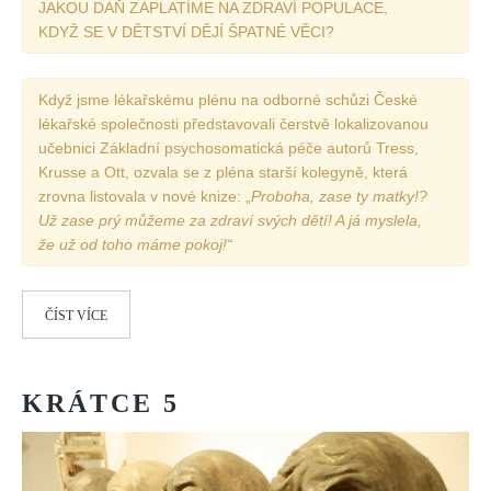
JAKOU DAŇ ZAPLATÍME NA ZDRAVÍ POPULACE,
KDYŽ SE V DĚTSTVÍ DĚJÍ ŠPATNÉ VĚCI?
REDAKCE
Pokyny pro autory
Když jsme lékařskému plénu na odborné schůzi České
ARCHIV
lékařské společnosti představovali čerstvě lokalizovanou
učebnici Základní psychosomatická péče autorů Tress,
Krusse a Ott, ozvala se z pléna starší kolegyně, která
zrovna listovala v nové knize: „
Proboha, zase ty matky!?
Už zase prý můžeme za zdraví svých dětí! A já myslela,
že už od toho máme pokoj!“
ČÍST VÍCE
KRÁTCE
5