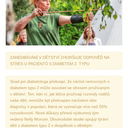
Vydání 1/ 2026
Vydání 3/ 2025
Vydání 2/ 2025
Vydání 1/ 2025
Vydání 3-4/ 2024
Vydání 1-2/ 2024
ZANEDBÁVÁNÍ V DĚTSTVÍ ZHORŠUJE ODPOVĚĎ NA
Vydání 3-4/ 2023
STRES U PACIENTŮ S DIABETEM 2. TYPU
Vydání 1-2/ 2023
Vydání 1-2/ 2022
Snad jen diabetologa překvapí, že nárůst nemocných s
Vydání 3-4/ 2022
diabetem typu 2 může souviset se stresem prožívaným
v dětství. Ten, kdo ví, jak těžce prožívají rozvody rodičů
Vydání 3-4/ 2021
naše děti, nemůže být překvapen nárůstem této
Vydání 2/ 2021
diagnózy v populaci, která se vyznačuje více než 50%
rozvodovostí. Nové důkazy přinesl výzkumný tým
Vydání 1/ 2021
vedený Nelly Monzer. Dlouhodobé studie spojují týrání
Vydání 3-4/ 2020
dětí s diabetem typu 2 v dospělosti s dětským