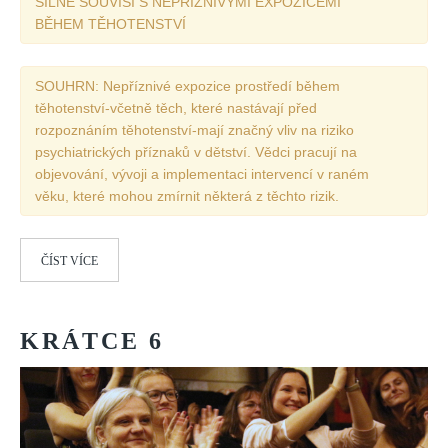
SILNĚ SOUVISÍ S NEPŘÍZNIVÝMI EXPOZICEMI
BĚHEM TĚHOTENSTVÍ
SOUHRN: Nepříznivé expozice prostředí během
těhotenství-včetně těch, které nastávají před
rozpoznáním těhotenství-mají značný vliv na riziko
psychiatrických příznaků v dětství. Vědci pracují na
objevování, vývoji a implementaci intervencí v raném
věku, které mohou zmírnit některá z těchto rizik.
ČÍST VÍCE
KRÁTCE
6