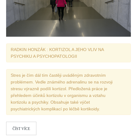
RADKIN HONZÁK : KORTIZOL A JEHO VLIV NA
PSYCHIKU A PSYCHOPATOLOGII
Stres je čím dál tím častěji uváděným zdravotním
problémem. Vedle známého adrenalinu se na rozvoji
stresu výrazně podílí kortizol. Předložená práce je
přehledem účinků kortizolu v organismu a vztahu
kortizolu a psychiky. Obsahuje také výčet
psychiatrických komplikací po léčbě kortikoidy.
ČÍST VÍCE