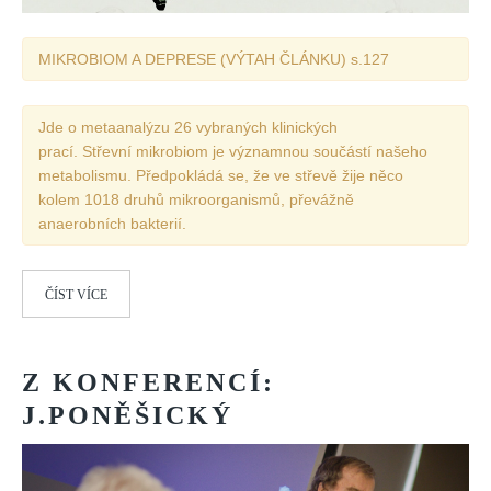
MIKROBIOM A DEPRESE (VÝTAH ČLÁNKU) s.127
Jde o metaanalýzu 26 vybraných klinických
prací. Střevní mikrobiom je významnou součástí našeho
metabolismu. Předpokládá se, že ve střevě žije něco
kolem 1018 druhů mikroorganismů, převážně
anaerobních bakterií.
ČÍST VÍCE
Z
KONFERENCÍ:
J.PONĚŠICKÝ