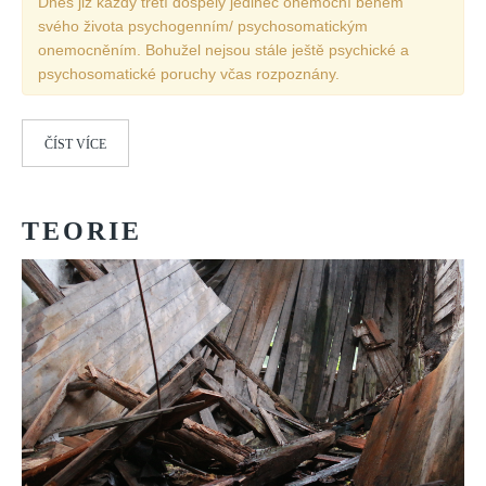
Dnes již každý třetí dospělý jedinec onemocní během
svého života psychogenním/ psychosomatickým
onemocněním. Bohužel nejsou stále ještě psychické a
psychosomatické poruchy včas rozpoznány.
ČÍST VÍCE
TEORIE