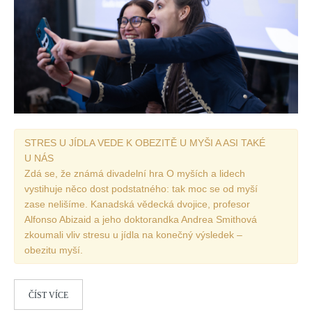
STRES U JÍDLA VEDE K OBEZITĚ U MYŠI A ASI TAKÉ
U NÁS
Zdá se, že známá divadelní hra O myších a lidech
vystihuje něco dost podstatného: tak moc se od myší
zase nelišíme. Kanadská vědecká dvojice, profesor
Alfonso Abizaid a jeho doktorandka Andrea Smithová
zkoumali vliv stresu u jídla na konečný výsledek –
obezitu myší.
ČÍST VÍCE