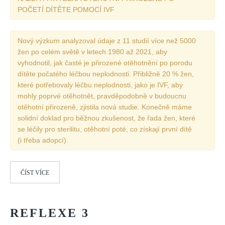
POČETÍ DÍTĚTE POMOCÍ IVF
Nový výzkum analyzoval údaje z 11 studií více než 5000
žen po celém světě v letech 1980 až 2021, aby
vyhodnotil, jak časté je přirozené otěhotnění po porodu
dítěte počatého léčbou neplodnosti. Přibližně 20 % žen,
které potřebovaly léčbu neplodnosti, jako je IVF, aby
mohly poprvé otěhotnět, pravděpodobně v budoucnu
otěhotní přirozeně, zjistila nová studie. Konečně máme
solidní doklad pro běžnou zkušenost, že řada žen, které
se léčily pro sterilitu, otěhotní poté, co získají první dítě
(i třeba adopcí).
ČÍST VÍCE
REFLEXE
3