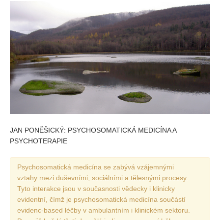
JAN PONĚŠICKÝ: PSYCHOSOMATICKÁ MEDICÍNA A
PSYCHOTERAPIE
Psychosomatická medicína se zabývá vzájemnými
vztahy mezi duševními, sociálními a tělesnými procesy.
Tyto interakce jsou v současnosti vědecky i klinicky
evidentní, čímž je psychosomatická medicína součástí
evidenc-based léčby v ambulantním i klinickém sektoru.