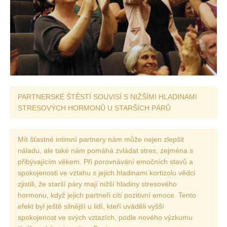
PARTNERSKÉ ŠTĚSTÍ SOUVISÍ S NIŽŠÍMI HLADINAMI
STRESOVÝCH HORMONŮ U STARŠÍCH PÁRŮ
Mít šťastné intimní partnery nám může nejen zlepšit
náladu, ale také nám pomáhá zvládat stres, zejména s
přibývajícím věkem. Při porovnávání emočních stavů a
spokojenosti ve vztahu s jejich hladinami kortizolu vědci
zjistili, že starší páry mají nižší hladiny stresového
hormonu, když jejich partneři cítí pozitivní emoce. Tento
efekt byl ještě silnější u lidí, kteří uváděli vyšší
spokojenost ve svých vztazích, podle nového výzkumu