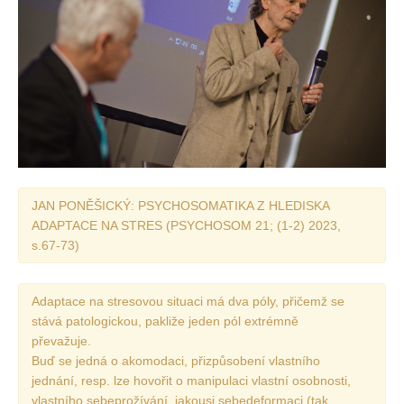
JAN PONĚŠICKÝ: PSYCHOSOMATIKA Z HLEDISKA
ADAPTACE NA STRES (PSYCHOSOM 21; (1-2) 2023,
s.67-73)
Adaptace na stresovou situaci má dva póly, přičemž se
stává patologickou, pakliže jeden pól extrémně
převažuje.
Buď se jedná o akomodaci, přizpůsobení vlastního
jednání, resp. lze hovořit o manipulaci vlastní osobnosti,
vlastního sebeprožívání, jakousi sebedeformaci (tak