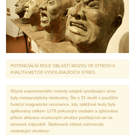
POTENCIÁLNÍ ROLE OBLASTÍ MOZKU VE STRESU A
KVALITA METOD VYVOLÁVAJÍCÍCH STRES
Různé experimentální metody údajně vyvolávající stres
byly metaanalyticky sledovány. Šlo o 31 studií s použitím
funkční magnetické rezonance, kdy zátěžové testy byly
aplikovány celkem 1279 pokusným osobám a zjišťována
přitom aktivace mozkových struktur podílejících se na
stresové odpovědi. Sledované oblasti zahrnovaly
následující struktury: