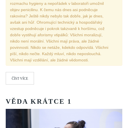
rozmachu hygieny a nepořádek v laboratoři umožnil
objev penicilinu. K čemu nás dnes asi podněcuje
rakovina? Ještě nikdy nebylo tak dobře, jak je dnes,
avšak ani hůř. Ohromující technický a hospodářský
vzestup podněcuje i pokrok takzvaně k horšímu, což
dobře vystihují aforismy vtipálků: Všichni moralizují,
nikdo není morální. Všichni mají práva, ale žádné
povinnosti. Nikdo se netáže, kdekdo odpovídá. Všichni
píší, nikdo nečte. Každý mluví, nikdo neposlouchá.
Všichni mají vzdělání, ale žádné vědomosti.
ČÍST VÍCE
VĚDA
KRÁTCE
1