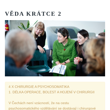
VĚDA
KRÁTCE
2
4 X CHIRURGIE A PSYCHOSOMATIKA
1. DÉLKA OPERACE, BOLEST A HOJENÍ V CHIRURGII
V Čechách není vzácností, že na cestu
psychosomatického vzdělávání se dostávají i chirurgové