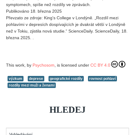
symptomech, spíše než rozdíly ve zprávách.
Publikováno 18. března 2025
Převzato ze zdroje: King's College v Londýně. „Rozdíl mezi
pohlavími v depresích dospívajících je dvakrát větší v Londýně
než v Tokiu, zjistila nová studie.“ ScienceDaily. ScienceDaily, 18.
března 2025. .
This work, by
Psychosom
, is licensed under
CC BY 4.0
výzkum
deprese
geografické rozdíly
rovnost pohlaví
rozdíly mezi muži a ženami
HLEDEJ
Vyhledávání...