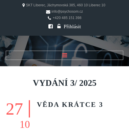
SKT Liberec, Jáchymovská 385, 460 10 Liberec 10
info@psychosom.cz
+420 485 151 398
Přihlásit
ÚVOD
O ČASOPISU
VYDÁNÍ
3/
2025
Historie
Redakční rada
27
VĚDA
KRÁTCE
3
FAQ
Doporučení
10
PSYCHOSOM