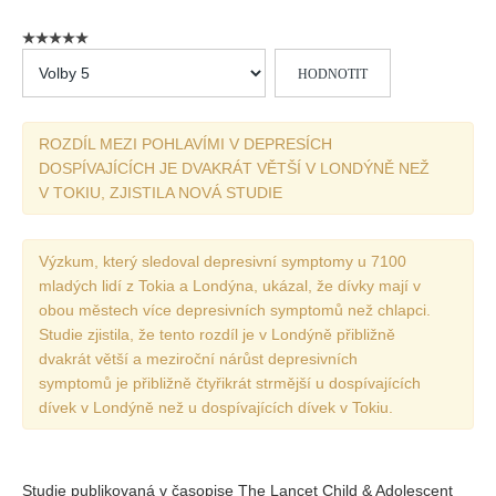
Vydání 1/ 2026
Vydání 3/ 2025
Hodnoťte
Vydání 2/ 2025
prosím
Vydání 1/ 2025
ROZDÍL MEZI POHLAVÍMI V DEPRESÍCH
Vydání 3-4/ 2024
DOSPÍVAJÍCÍCH JE DVAKRÁT VĚTŠÍ V LONDÝNĚ NEŽ
Vydání 1-2/ 2024
V TOKIU, ZJISTILA NOVÁ STUDIE
Vydání 3-4/ 2023
Vydání 1-2/ 2023
Výzkum, který sledoval depresivní symptomy u 7100
mladých lidí z Tokia a Londýna, ukázal, že dívky mají v
Vydání 1-2/ 2022
obou městech více depresivních symptomů než chlapci.
Vydání 3-4/ 2022
Studie zjistila, že tento rozdíl je v Londýně přibližně
dvakrát větší a meziroční nárůst depresivních
Vydání 3-4/ 2021
symptomů je přibližně čtyřikrát strmější u dospívajících
Vydání 2/ 2021
dívek v Londýně než u dospívajících dívek v Tokiu.
Vydání 1/ 2021
Vydání 3-4/ 2020
Studie publikovaná v časopise The Lancet Child & Adolescent