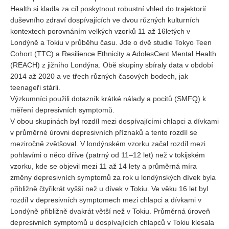
Vydání 1-2/ 2020
Health si kladla za cíl poskytnout robustní vhled do trajektorií
duševního zdraví dospívajících ve dvou různých kulturních
Vydání 3-4/ 2019
kontextech porovnáním velkých vzorků 11 až 16letých v
Vydání 1-2/ 2019
Londýně a Tokiu v průběhu času. Jde o dvě studie Tokyo Teen
Cohort (TTC) a Resilience Ethnicity a AdolesCent Mental Health
Vydání 4/2018
(REACH) z jižního Londýna. Obě skupiny sbíraly data v období
Vydání 2-3/2018
2014 až 2020 a ve třech různých časových bodech, jak
teenageři stárli.
Vydání 1-2018
Výzkumníci použili dotazník krátké nálady a pocitů (SMFQ) k
Vydání 4-2017
měření depresivních symptomů.
Vydání 3-2017
V obou skupinách byl rozdíl mezi dospívajícími chlapci a dívkami
v průměrné úrovni depresivních příznaků a tento rozdíl se
Vydání 2-2017
meziročně zvětšoval. V londýnském vzorku začal rozdíl mezi
Vydání 1-2017
pohlavími o něco dříve (patrný od 11–12 let) než v tokijském
vzorku, kde se objevil mezi 11 až 14 lety a průměrná míra
Vydání 4-2016
změny depresivních symptomů za rok u londýnských dívek byla
Archiv
přibližně čtyřikrát vyšší než u dívek v Tokiu. Ve věku 16 let byl
rozdíl v depresivních symptomech mezi chlapci a dívkami v
EDITOŘI
Londýně přibližně dvakrát větší než v Tokiu. Průměrná úroveň
depresivních symptomů u dospívajících chlapců v Tokiu klesala
BLOG