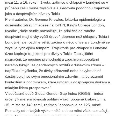
mezi 11. a 16. rokem života, zatímco u chlapců v Londýně se v
průběhu času mírně zvyšovala a sledovala podobnou trajektorii
REDAKCE
jako u dospívajících dívek v Tokiu.
Pokyny pro autory
První autorka, Dr. Gemma Knowles, lektorka epidemiologie a
duševního zdraví mládeže na IoPPN, King's College London,
ARCHIV
uvedla: „Naše studie naznačuje, že přibližně od raného
dospívání mají dívky vyšší úroveň deprese než chlapci v Tokiu i
Londýně, ale rozdíl je větší, začíná o něco dříve a v Londýně se
zvyšuje rychlejším tempem. Trajektorie pro chlapce v Londýně
úzce kopíruje trajektorii pro dívky v Tokiu. Tato zjištění
naznačují, že musíme přehodnotit a zpochybnit populární
narativy týkající se genderových rozdílů v duševním zdraví –
například myšlenku, že dívky přirozeně nebo nevyhnutelně
častěji bojují se svým emocionálním zdravím – a porozumět
kontextům a podmínkám, které umožňují dospívajícím dívkám a
mladým lidem prosperovat.“
V současné době Global Gender Gap Index (GGGI) – index
určený k měření rovnosti pohlaví – řadí Spojené království na
15. místo ze 149 zemí, zatímco Japonsko je na 125. místě.
Poznatky od mladých výzkumníků z obou měst však naznačují,