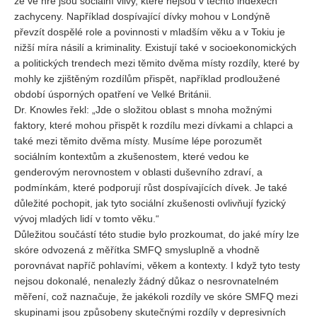
že ve hře jsou sociální vlivy, které nejsou v těchto indexech
zachyceny. Například dospívající dívky mohou v Londýně
převzít dospělé role a povinnosti v mladším věku a v Tokiu je
nižší míra násilí a kriminality. Existují také v socioekonomických
a politických trendech mezi těmito dvěma místy rozdíly, které by
mohly ke zjištěným rozdílům přispět, například prodloužené
období úsporných opatření ve Velké Británii.
Dr. Knowles řekl: „Jde o složitou oblast s mnoha možnými
faktory, které mohou přispět k rozdílu mezi dívkami a chlapci a
také mezi těmito dvěma místy. Musíme lépe porozumět
sociálním kontextům a zkušenostem, které vedou ke
genderovým nerovnostem v oblasti duševního zdraví, a
podmínkám, které podporují růst dospívajících dívek. Je také
důležité pochopit, jak tyto sociální zkušenosti ovlivňují fyzický
vývoj mladých lidí v tomto věku.“
Důležitou součástí této studie bylo prozkoumat, do jaké míry lze
skóre odvozená z měřítka SMFQ smysluplně a vhodně
porovnávat napříč pohlavími, věkem a kontexty. I když tyto testy
nejsou dokonalé, nenalezly žádný důkaz o nesrovnatelném
měření, což naznačuje, že jakékoli rozdíly ve skóre SMFQ mezi
skupinami jsou způsobeny skutečnými rozdíly v depresivních