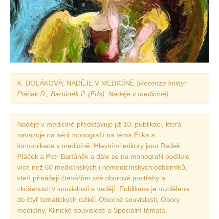
K. DOLÁKOVÁ: NADĚJE V MEDICÍNĚ (
Recenze knihy:
Ptáček R., Bartůněk P. (Eds): Naděje v medicíně)
Naděje v medicíně představuje již 10. publikaci, která
navazuje na sérii monografií na téma Etika a
komunikace v medicíně. Hlavními editory jsou Radek
Ptáček a Petr Bartůněk a dále se na monografii podílelo
více než 60 medicínských i nemedicínských odborníků,
kteří přinášejí čtenářům své oborové postřehy a
zkušenosti v souvislosti s nadějí. Publikace je rozdělena
do čtyř tematických celků: Obecné souvislosti, Obory
medicíny, Klinické souvislosti a Speciální témata.