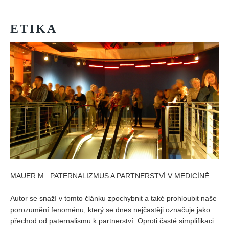
Vydání 1-2/ 2020
Vydání 3-4/ 2019
ETIKA
Vydání 1-2/ 2019
Vydání 4/2018
Vydání 2-3/2018
Vydání 1-2018
Vydání 4-2017
Vydání 3-2017
Vydání 2-2017
Vydání 1-2017
Vydání 4-2016
MAUER M.: PATERNALIZMUS A PARTNERSTVÍ V MEDICÍNĚ
Archiv
Autor se snaží v tomto článku zpochybnit a také prohloubit naše
EDITOŘI
porozumění fenoménu, který se dnes nejčastěji označuje jako
přechod od paternalismu k partnerství. Oproti časté simplifikaci
BLOG