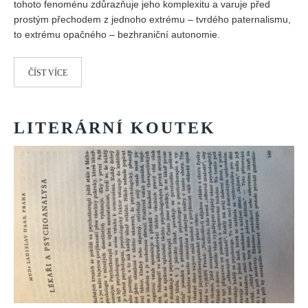
tohoto fenoménu zdůrazňuje jeho komplexitu a varuje před
prostým přechodem z jednoho extrému – tvrdého paternalismu,
REDAKCE
to extrému opačného – bezhraniční autonomie.
Pokyny pro autory
ARCHIV
ČÍST VÍCE
LITERÁRNÍ
KOUTEK