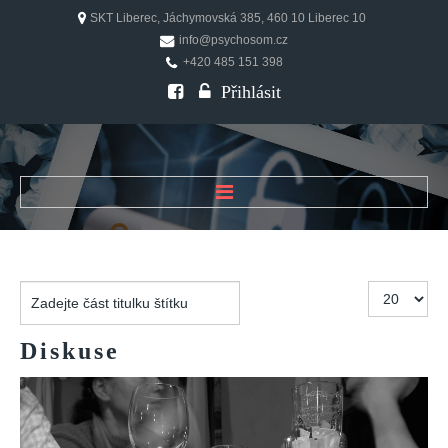
SKT Liberec, Jáchymovská 385, 460 10 Liberec 10
info@psychosom.cz
+420 485 151 398
Přihlásit
ÚVOD
O ČASOPISU
Zadejte
Počet
Historie
část
zobrazení
Redakční rada
titulku
Diskuse
štítku
FAQ
Doporučení
PSYCHOSOM