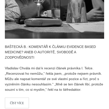
Vydání 1/ 2026
Vydání 3/ 2025
Vydání 2/ 2025
Vydání 1/ 2025
Vydání 3-4/ 2024
Vydání 1-2/ 2024
BAŠTECKÁ B.: KOMENTÁŘ K ČLÁNKU EVIDENCE BASED
Vydání 3-4/ 2023
MEDICINE? ANEB O AUTORITĚ, SVOBODĚ A
Vydání 1-2/ 2023
ZODPOVĚDNOSTI
Vydání 1-2/ 2022
Vladislav Chvála mi dal k recenzi článek právníka I. Telce.
Vydání 3-4/ 2022
„Recenzovat ho nemůžu,“ řekla jsem, „protože nejsem právník.
Můžu ale napsat komentář ze své vlastní pozice a říct, proč s
Vydání 3-4/ 2021
vyzněním článku nesouhlasím.“ „Mně se ten článek líbí, protože
Vydání 2/ 2021
souzní s tím, co si myslím,“ řekl na to šéfredaktor.
Vydání 1/ 2021
ČÍST VÍCE
Vydání 3-4/ 2020