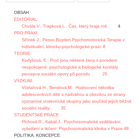
Vydání 1/ 2026
OBSAH
Vydání 3/ 2025
EDITORIAL:
Vydání 2/ 2025
Chvála V., Trapková L.: Čas, který hraje roli
4
PRO PRAXI:
Vydání 1/ 2025
Siřínek J.: Pesso Boyden Psychomotorická Terapie v
Vydání 3-4/ 2024
individuální, klinicko-psychologické praxi 8
Vydání 1-2/ 2024
TEORIE:
Kodyšová, E.: Proč jsou některé ženy s porodem
Vydání 3-4/ 2023
nespokojené: psychologické a biologické koreláty
Vydání 1-2/ 2023
percepce sociální opory při porodu 25
VÝZKUM:
Vydání 1-2/ 2022
Včelařová H., Bendová M.: Hodnocení několika
Vydání 3-4/ 2022
adolescentních dětí s nadváhou a obezitou ze strany
významné vrstevnické skupiny jako součást jejich běžné
Vydání 3-4/ 2021
sociální reality 35
Vydání 2/ 2021
STUDENTSKÉ PRÁCE:
Plchová R., Kabát J.: Psychosomatické vzdělávání,
Vydání 1/ 2021
vyšetření a léčení: Psychosomatická klinika v Praze 48
Vydání 3-4/ 2020
POLITIKA, KONCEPCE: