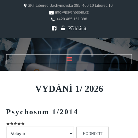
SKT Liberec, Jáchymovská 385, 460 10 Liberec 10
info@psychosom.cz
+420 485 151 398
Přihlásit
ÚVOD
O ČASOPISU
VYDÁNÍ
1/
2026
Historie
Redakční rada
Psychosom
1/2014
FAQ
Doporučení
Hodnoťte
PSYCHOSOM
prosím