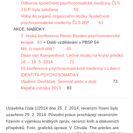
Odborná společnost psychosomatické medicíny ČLS
Vydání 1-2/ 2020
J.E.P. byla založena 59
Vydání 3-4/ 2019
Volby do orgánů organizační složky Společnost
Vydání 1-2/ 2019
psychosomatické medicíny ČLS JEP 61
AKCE, NABÍDKY:
Vydání 4/2018
2. česká konference Pesso Boyden psychomotorické
Vydání 2-3/2018
terapie 63
+ Další vzdělávání v PBSP 64
Mít, či nemít dítě? 65
Vydání 1-2018
Daan van Kampenhout: Léčivé rituály na kruhu předků
Vydání 4-2017
16. – 18. 5. 2014 72
15.konference psychosomatickmé medicíny v Liberci:
Vydání 3-2017
IDENTITA PSYCHOSOMATIKY
Vydání 2-2017
Vladimír Dvořáček: Seminář péče o duši
73
Rejstřík ročníku 2013
83
Vydání 1-2017
Vydání 4-2016
Archiv
Uzávěrka čísla 1/2014 dne 25. 2. 2014, recenzní řízení bylo
uzavřeno 29. 2. 2014. Původní práce procházejí recenzním
EDITOŘI
řízením s výjimkou krátkých zpráv, recenzí knih a diskusních
příspěvků. Foto, grafická úprava: V. Chvála. The articles are
BLOG