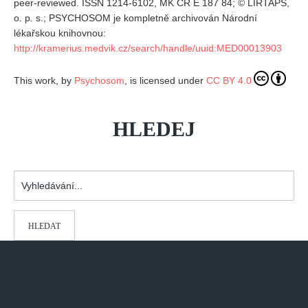
peer-reviewed. ISSN 1214-6102, MK ČR E 187 84; © LIRTAPS,
o. p. s.; PSYCHOSOM je kompletně archivován Národní
REDAKCE
lékařskou knihovnou:
Pokyny pro autory
http://kramerius.medvik.cz/search/handle/uuid:MED00013903
ARCHIV
This work, by
Psychosom
, is licensed under
CC BY 4.0
HLEDEJ
Vyhledávání...
HLEDAT