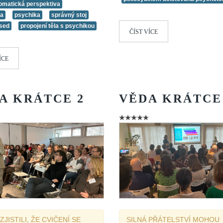
matická perspektiva
la
psychika
správný stoj
sed
propojení těla s psychikou
ČÍST VÍCE
ÍCE
A
KRÁTCE
2
VĚDA
KRÁTCE
ZJISTILI, ŽE CVIČENÍ SE
SILNÁ PŘÁTELSTVÍ MOHOU