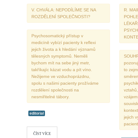
R. MA
V. CHVÁLA: NEPODÍLÍME SE NA
POHLE
ROZDĚLENÍ SPOLEČNOSTI?
LÉKAŘ
PSYC
Psychosomatický přístup v
KONT
medicíně vybízí pacienty k reflexi
jejich života a k hledání významů
SOUHRN
tělesných symptomů. Neměli
pozoruj
bychom mít na sebe jiný metr,
to zej
takříkajíc kázat vodu a pít víno.
směrem
Nežijeme ve vzduchoprázdnu,
psychik
spolu s našimi pacienty prožíváme
vztahů,
rozdělení společnosti na
vzájem
nesmiřitelné tábory.
souvisl
kontext
editorial
jejich v
pacient
ČÍST VÍCE