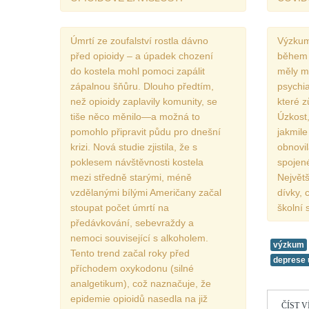
Úmrtí ze zoufalství rostla dávno
Výzkumní
před opioidy – a úpadek chození
během c
do kostela mohl pomoci zapálit
měly 
zápalnou šňůru. Dlouho předtím,
psychia
než opioidy zaplavily komunity, se
které z
tiše něco měnilo—a možná to
Úzkost,
pomohlo připravit půdu pro dnešní
jakmil
krizi. Nová studie zjistila, že s
obnovil
poklesem návštěvnosti kostela
spojené
mezi středně starými, méně
Největ
vzdělanými bílými Američany začal
dívky, 
stoupat počet úmrtí na
školní 
předávkování, sebevraždy a
nemoci související s alkoholem.
výzkum
Tento trend začal roky před
deprese 
příchodem oxykodonu (silné
analgetikum), což naznačuje, že
epidemie opioidů nasedla na již
ČÍST V