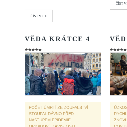
ČÍST V
ČÍST VÍCE
VĚDA
KRÁTCE
4
VĚD
POČET ÚMRTÍ ZE ZOUFALSTVÍ
ÚZKOS
STOUPAL DÁVNO PŘED
RYCHL
NÁSTUPEM EPIDEMIE
ZNOVU
OPIOIDOVÉ ZÁVISLOSTI
COVID