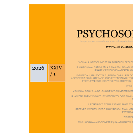
uživatelů:
4
/
5