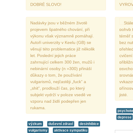
DOBRÉ SLOVO!
VYROV
Nadávky jsou v běžném životě
Stál
projevem špatného chování, při
pohyb t
výkonu však významně pomáhají.
téměř s
Autoři univerzity v Keelu (GB) se
bez nut
věnují této problematice již několik
přehled
let. Poslední jejich práce
cvičení
zahrnující celkem 300 žen, mužů i
přibliž
nebinární osoby (n =300) přináší
psychol
důkazy o tom, že používání
srovnán
vulgarismů, nejčastěji „fuck“ a
vykazo
„shit“, prodlouží čas, po který
přínosy
subjekt vydrží v poloze vsedě ve
jisté.
vzporu nad židlí podepřen jen
rukama.
psychote
deprese
výzkum
duševní zdraví
desinhibice
vulgarismy
aktivace sympatiku