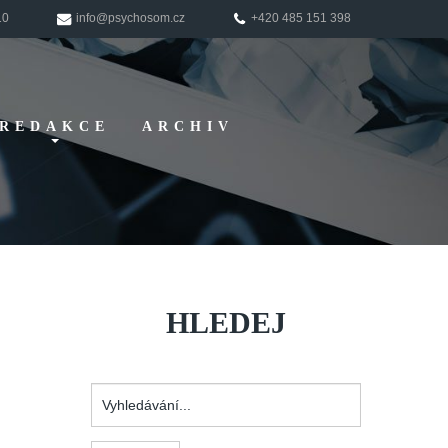
10
info@psychosom.cz
+420 485 151 398
REDAKCE
ARCHIV
Pokyny pro
autory
HLEDEJ
Vyhledávání...