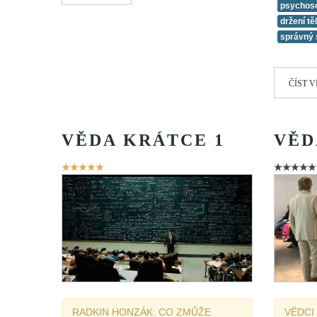
psychoso
držení tě
správný 
ČÍST V
VĚDA
KRÁTCE
1
VĚD
Hodnocení
uživatelů:
5
/
5
RADKIN HONZÁK: CO ZMŮŽE
VĚDCI 