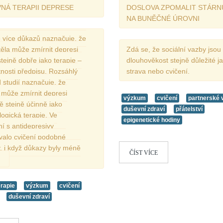
NÁ TERAPII DEPRESE
DOSLOVA ZPOMALIT STÁRN
NA BUNĚČNÉ ÚROVNI
e více důkazů naznačuje, že
ěla může zmírnit depresi
Zdá se, že sociální vazby jsou
tejně dobře jako terapie –
dlouhověkost stejně důležité j
nosti předpisu. Rozsáhlý
strava nebo cvičení.
 studií naznačuje, že
 může zmírnit depresi
výzkum
cvičení
partnerské 
ně stejně účinně jako
duševní zdraví
přátelství
ogická terapie. Ve
epigenetické hodiny
í s antidepresivy
valo cvičení podobné
, i když důkazy byly méně
ČÍST VÍCE
rapie
výzkum
cvičení
duševní zdraví