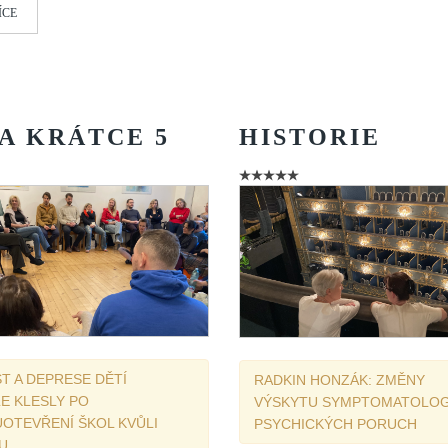
ÍCE
A
KRÁTCE
5
HISTORIE
T A DEPRESE DĚTÍ
RADKIN HONZÁK: ZMĚNY
E KLESLY PO
VÝSKYTU SYMPTOMATOLOG
OTEVŘENÍ ŠKOL KVŮLI
PSYCHICKÝCH PORUCH
U