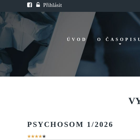
Přihlásit
ÚVOD
O ČASOPIS
Historie
Redakční rada
FAQ
Doporučení
V
PSYCHOSOM
1/2026
Hodnocení