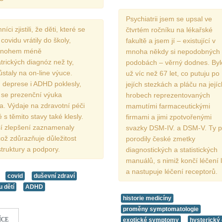
Psychiatrii jsem se upsal ve
ci zjistili, že děti, které se
čtvrtém ročníku na lékařské
ovidu vrátily do školy,
fakultě a jsem jí – existující v
mnohem méně
mnoha někdy si nepodobných
trických diagnóz než ty,
podobách – věrný dodnes. Byl
ůstaly na on-line výuce.
už víc než 67 let, co putuju po
 deprese i ADHD poklesly,
jejích stezkách a pláču na jejíc
e se prezenční výuka
hrobech reprezentovaných
a. Výdaje na zdravotní péči
mamutími farmaceutickými
 s těmito stavy také klesly.
firmami a jimi zpotvořenými
ší zlepšení zaznamenaly
svazky DSM-IV. a DSM-V. Ty 
což zdůrazňuje důležitost
porodily české zmetky
struktury a podpory.
diagnostických a statistických
manuálů, s nimiž končí léčení l
a nastupuje léčení receptorů.
covid
duševní zdraví
u dětí
ADHD
historie medicíny
proměny symptomatologie
ÍCE
exotické symptomy
hysterický