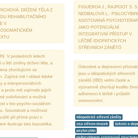
FIGUEROA J., RAJPOOT S. S.
IRICHOVÁ: DRŽENÍ TĚLA Z
NEDBALOVÁ L.: PSILOCYBI
DU REHABILITAČNÍHO
ASISTOVANÁ PSYCHOTERAP
E V
JAKO POTENCIÁLNÍ
HOSOMATICKÉM
INTEGRATIVNÍ PŘÍSTUP V
EXTU
LÉČBĚ IDIOPATICKÝCH
STŘEVNÍCH ZÁNĚTŮ
: V posledních letech
i u lidí změny držení těla, a
Úzkostné a depresivní příznak
ména zhoršujícím se
jsou u idiopatických střevních
. Zajímá mě i oblast lidské
zánětů (IBD) velmi časté a
y a interpersonálních
významně zhoršují kvalitu živo
 a proto mě zajímalo jejich
adherenci k léčbě i průběh
né ovlivňování a možná
onemocnění.
ost v bio-psycho-sociálním
u. Souvislosti a možnost
yužití při přímé práci s
idiopatické střevní záněty
em ilustruje tato kazuistika.
osa střevo-mozek
úzkost a dep
psylocybin
psilocybinem asistovaná psychote