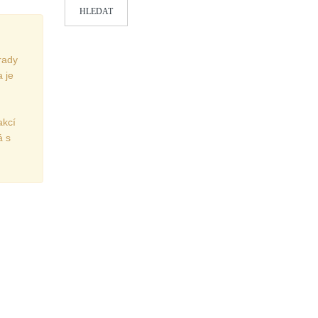
HLEDAT
rady
 je
akcí
á s