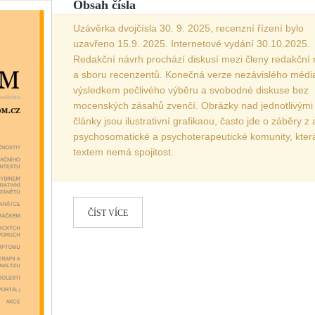
Obsah čísla
Vydání 3-4/ 2022
Uzávěrka dvojčísla 30. 9. 2025, recenzní řízení bylo
Vydání 3-4/ 2021
uzavřeno 15.9. 2025. Internetové vydání 30.10.2025.
Redakční návrh prochází diskusí mezi členy redakční 
Vydání 2/ 2021
a sboru recenzentů. Konečná verze nezávislého média
Vydání 1/ 2021
výsledkem pečlivého výběru a svobodné diskuse bez
mocenských zásahů zvenčí. Obrázky nad jednotlivými
Vydání 3-4/ 2020
články jsou ilustrativní grafikaou, často jde o záběry z 
Vydání 1-2/ 2020
psychosomatické a psychoterapeutické komunity, kter
Vydání 3-4/ 2019
textem nemá spojitost.
Vydání 1-2/ 2019
Vydání 4/2018
ČÍST VÍCE
Vydání 2-3/2018
Vydání 1-2018
Vydání 4-2017
Vydání 3-2017
Vydání 2-2017