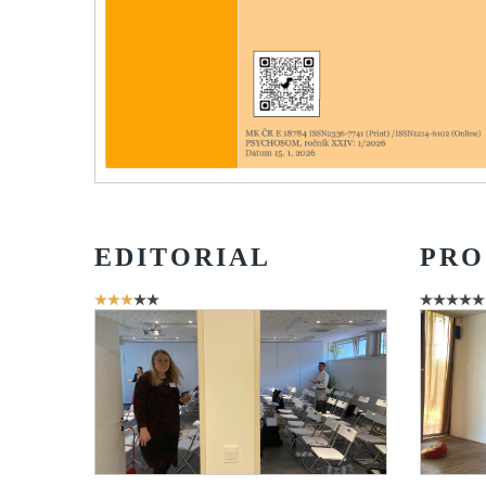
EDITORIAL
PRO
Hodnocení
uživatelů:
3
/
5